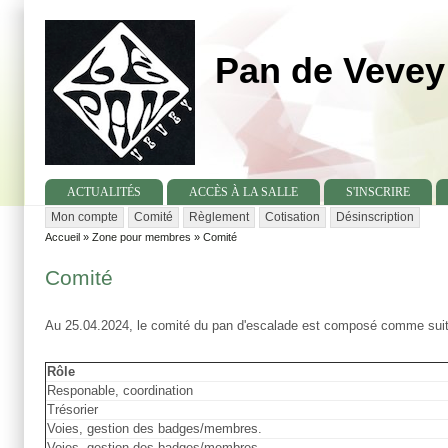
Pan de Vevey
ACTUALITÉS
ACCÈS À LA SALLE
S'INSCRIRE
Mon compte
Comité
Règlement
Cotisation
Désinscription
Secondary menu
Accueil
»
Zone pour membres
»
Comité
You are here
Comité
Au 25.04.2024, le comité du pan d'escalade est composé comme suit
Rôle
Responable, coordination
Trésorier
Voies, gestion des badges/membres.
Voies, gestion des badges/membres.