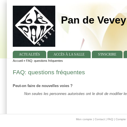
Pan de Vevey
ACTUALITÉS
ACCÈS À LA SALLE
S'INSCRIRE
Accueil
»
FAQ: questions fréquentes
You are here
FAQ: questions fréquentes
Peut-on faire de nouvelles voies ?
Non seules les personnes autorisées ont le droit de modifier l
Main menu 2
Mon compte
|
Contact
|
FAQ
| Compte 