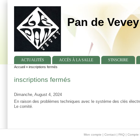
Pan de Vevey
ACTUALITÉS
ACCÈS À LA SALLE
S'INSCRIRE
Accueil
»
inscriptions fermés
You are here
inscriptions fermés
Dimanche, August 4, 2024
En raison des problèmes techniques avec le système des clés électro
Le comité.
Main menu 2
Mon compte
|
Contact
|
FAQ
| Compte 